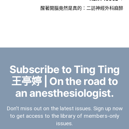
醒著開腦竟然是真的：二訪神經外科麻醉
Subscribe to Ting Ting
王亭婷 | On the road to
an anesthesiologist.
Don’t miss out on the latest issues. Sign up now
to get access to the library of members-only
issues.