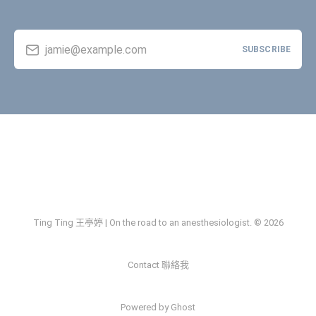
jamie@example.com
SUBSCRIBE
Ting Ting 王亭婷 | On the road to an anesthesiologist. © 2026
Contact 聯絡我
Powered by Ghost