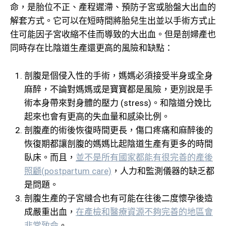
命，是胎位不正、產程遲滯、預防子宮或胎盤大出血的
解套方式。它可以在短時間將胎兒生出並以手術方式止
住可能因子宮收縮不佳而導致的大出血。但是剖婦產也
同時存在比陰道生產還更高的風險和缺點：
剖腹是個侵入性的手術，媽媽必須接受半身或全身
麻醉，不論對媽媽或是寶寶都是風險，更別說是手
術本身帶來對身體的壓力 (stress)。和陰道分娩比
起來也會有更高的失血量和感染比例。
剖腹產的術後恢復時間更長，傷口疼痛和麻醉後的
恢復期都讓剖腹的媽媽比起陰道生產有更多的時間
臥床。而且，
並不是所有國家都能有很完善的產後
照顧(postpartum care)
，人力和監測儀器的缺乏都
是問題。
剖腹生產的子宮縫合也有可能在往後二度懷孕後造
成嚴重出血，
在產檢和醫療資源不夠完善的地區會
非常致命
。