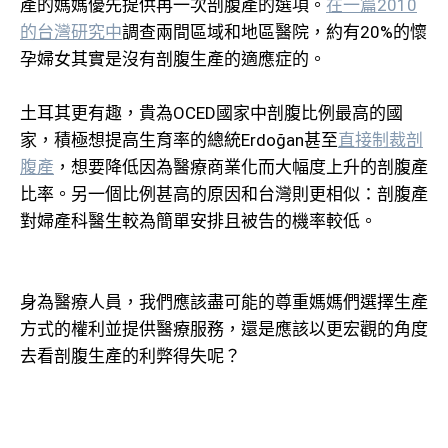
產的媽媽優先提供再一次剖腹產的選項。
在一篇2010
的台灣研究中
調查兩間區域和地區醫院，約有20%的懷
孕婦女其實是沒有剖腹生產的適應症的。
土耳其更有趣，貴為OCED國家中剖腹比例最高的國
家，積極想提高生育率的總統Erdoğan甚至
直接制裁剖
腹產
，想要降低因為醫療商業化而大幅度上升的剖腹產
比率。另一個比例甚高的原因和台灣則更相似：剖腹產
對婦產科醫生較為簡單安排且被告的機率較低。
身為醫療人員，我們應該盡可能的尊重媽媽們選擇生產
方式的權利並提供醫療服務，還是應該以更宏觀的角度
去看剖腹生產的利弊得失呢？