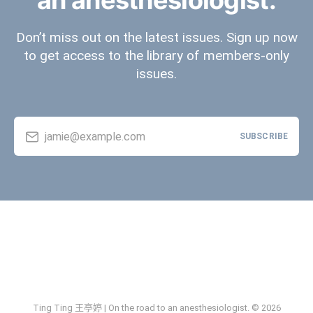
an anesthesiologist.
Don’t miss out on the latest issues. Sign up now
to get access to the library of members-only
issues.
jamie@example.com
SUBSCRIBE
Ting Ting 王亭婷 | On the road to an anesthesiologist. © 2026